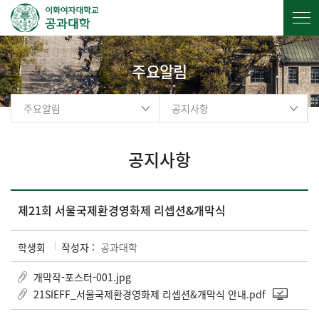
주요알림
주요알림
공지사항
공지사항
제21회 서울국제환경영화제 리셉션&개막식
학생회
작성자 :
공과대학
개막작-포스터-001.jpg
21SIEFF_서울국제환경영화제 리셉션&개막식 안내.pdf