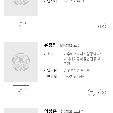
연락처
02-3277-4470
더보
기
유창현
(柳暢炫)
교수
소속
기후에너지시스템공학과/
미래사회공학융합전공[대
학원]
연구실
연구협력관 403호
연락처
02-3277-6949
더보
기
이상훈
(李尙勳)
조교수