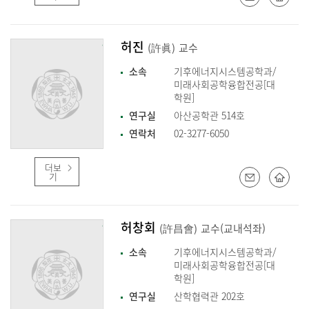
허진
(許眞)
교수
소속
기후에너지시스템공학과/
미래사회공학융합전공[대
학원]
연구실
아산공학관 514호
연락처
02-3277-6050
더보
기
허창회
(許昌會)
교수(교내석좌)
소속
기후에너지시스템공학과/
미래사회공학융합전공[대
학원]
연구실
산학협력관 202호