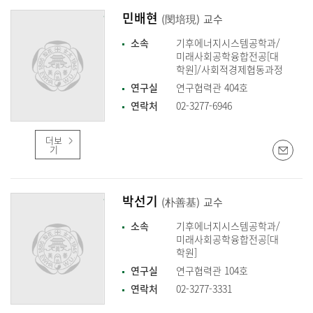
민배현
(閔培現)
교수
소속
기후에너지시스템공학과/
미래사회공학융합전공[대
학원]/사회적경제협동과정
연구실
연구협력관 404호
연락처
02-3277-6946
더보
기
박선기
(朴善基)
교수
소속
기후에너지시스템공학과/
미래사회공학융합전공[대
학원]
연구실
연구협력관 104호
연락처
02-3277-3331