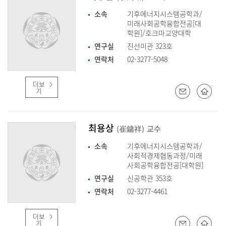
소속
기후에너지시스템공학과/
미래사회공학융합전공[대
학원]/호크마교양대학
연구실
진선미관 323호
연락처
02-3277-5048
더보
기
최용상
(崔鏞祥)
교수
소속
기후에너지시스템공학과/
사회적경제협동과정/미래
사회공학융합전공[대학원]
연구실
신공학관 353호
연락처
02-3277-4461
더보
기