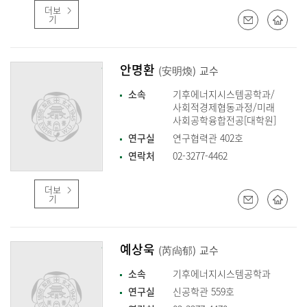
더보
기
안명환
(安明煥)
교수
소속
기후에너지시스템공학과/
사회적경제협동과정/미래
사회공학융합전공[대학원]
연구실
연구협력관 402호
연락처
02-3277-4462
더보
기
예상욱
(芮尙郁)
교수
소속
기후에너지시스템공학과
연구실
신공학관 559호